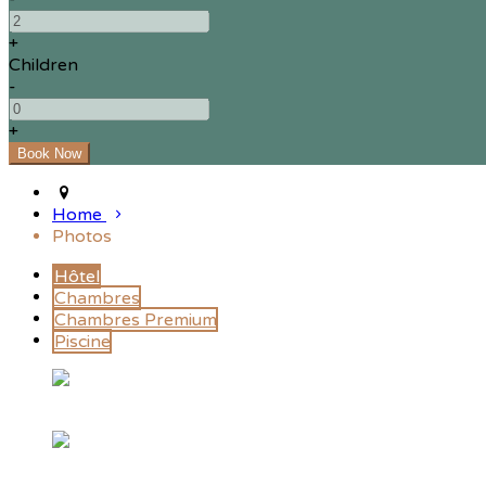
+
Children
-
+
Home
Photos
Hôtel
Chambres
Chambres Premium
Piscine