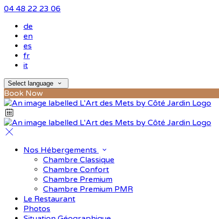
04 48 22 23 06
de
en
es
fr
it
Select language
Book Now
Nos Hébergements
Chambre Classique
Chambre Confort
Chambre Premium
Chambre Premium PMR
Le Restaurant
Photos
Situation Géographique