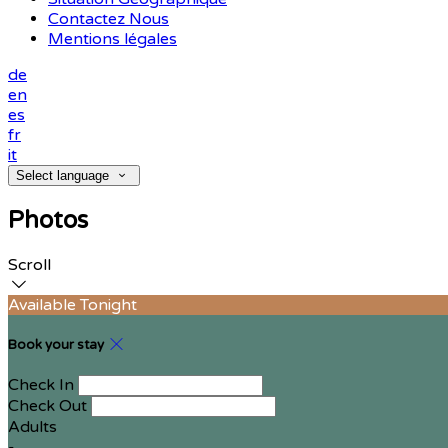
Contactez Nous
Mentions légales
de
en
es
fr
it
Select language
Photos
Scroll
Available Tonight
Book your stay
Check In
Check Out
Adults
-