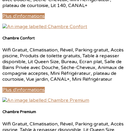
plateau de courtoisie
,
Lit 140
,
CANAL+
Plus d'informations
Chambre Confort
Wifi Gratuit
,
Climatisation
,
Réveil
,
Parking gratuit
,
Accès
piscine
,
Produits de toilette gratuits
,
Table à repasser
disponible
,
Lit Queen Size
,
Bureau
,
Ecran plat
,
Salle de
Bains Privée avec Douche
,
Sèche-Cheveux
,
Animaux de
compagnie acceptes
,
Mini Réfrigérateur
,
plateau de
courtoisie
,
Vue jardin
,
CANAL+
,
Mini Réfrigérateur
Plus d'informations
Chambre Premium
Wifi Gratuit
,
Climatisation
,
Réveil
,
Parking gratuit
,
Accès
piscine
,
Table à repasser disponible
,
Lit Queen Size
,