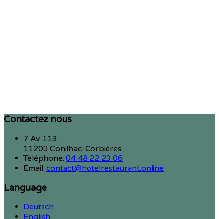
Contactez nous
7 Av. 113
11200 Conilhac-Corbières
Téléphone
:
04 48 22 23 06
Email:
contact@hotelrestaurant.online
Language
Deutsch
English