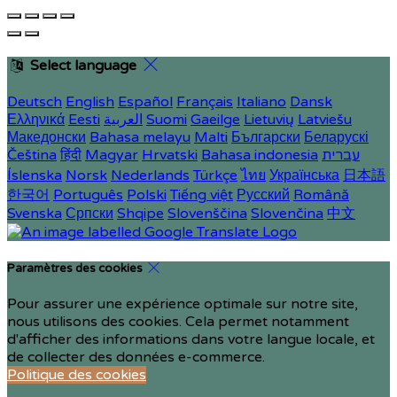
Select language
Deutsch
English
Español
Français
Italiano
Dansk
Ελληνικά
Eesti
العربية
Suomi
Gaeilge
Lietuvių
Latviešu
Македонски
Bahasa melayu
Malti
Български
Беларускі
Čeština
हिंदी
Magyar
Hrvatski
Bahasa indonesia
עברית
Íslenska
Norsk
Nederlands
Türkçe
ไทย
Українська
日本語
한국어
Português
Polski
Tiếng việt
Русский
Română
Svenska
Српски
Shqipe
Slovenščina
Slovenčina
中文
Paramètres des cookies
Pour assurer une expérience optimale sur notre site,
nous utilisons des cookies. Cela permet notamment
d'afficher des informations dans votre langue locale, et
de collecter des données e-commerce.
Politique des cookies