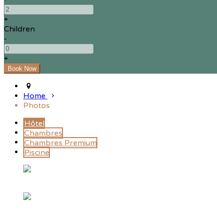
+
Children
-
+
Home
Photos
Hôtel
Chambres
Chambres Premium
Piscine