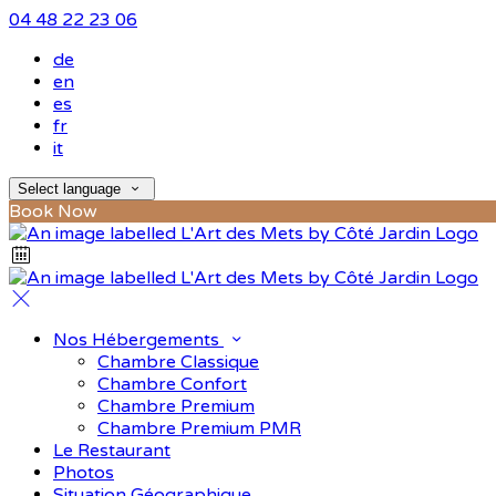
04 48 22 23 06
de
en
es
fr
it
Select language
Book Now
Nos Hébergements
Chambre Classique
Chambre Confort
Chambre Premium
Chambre Premium PMR
Le Restaurant
Photos
Situation Géographique