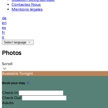
Contactez Nous
Mentions légales
de
en
es
fr
it
Select language
Photos
Scroll
Available Tonight
Book your stay
Check In
Check Out
Adults
-