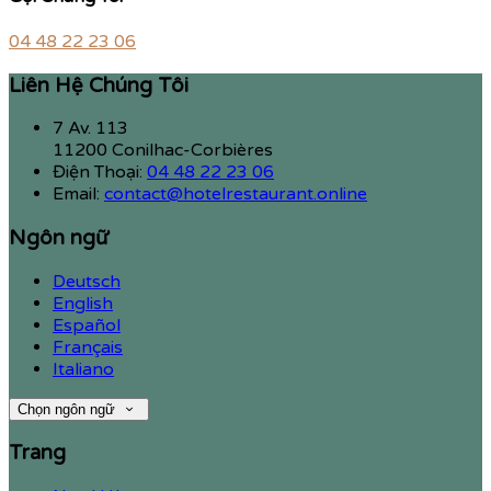
04 48 22 23 06
Liên Hệ Chúng Tôi
7 Av. 113
11200 Conilhac-Corbières
Điện Thoại
:
04 48 22 23 06
Email:
contact@hotelrestaurant.online
Ngôn ngữ
Deutsch
English
Español
Français
Italiano
Chọn ngôn ngữ
Trang