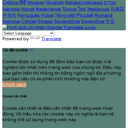
Čeština
हिंदी
Magyar
Hrvatski
Bahasa indonesia
עברית
Íslenska
Norsk
Nederlands
Türkçe
ไทย
Українська
日本語
한국어
Português
Polski
Tiếng việt
Русский
Română
Svenska
Српски
Shqipe
Slovenščina
Slovenčina
中文
Powered by
Translate
Cài đặt cookie
Cookie được sử dụng để đảm bảo bạn có được trải
nghiệm tốt nhất trên trang web của chúng tôi. Điều này
bao gồm hiển thị thông tin bằng ngôn ngữ địa phương
của bạn nếu có và phân tích thương mại điện tử.
Chính sách
Cookie cần thiết
Cookie cần thiết là điều cần thiết để trang web hoạt
động. Vô hiệu hóa các cookie này có nghĩa là bạn sẽ
không thể sử dụng trang web này.