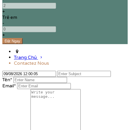
+
Trẻ em
-
+
Trang Chủ
Contactez Nous
Tên
*
Email*