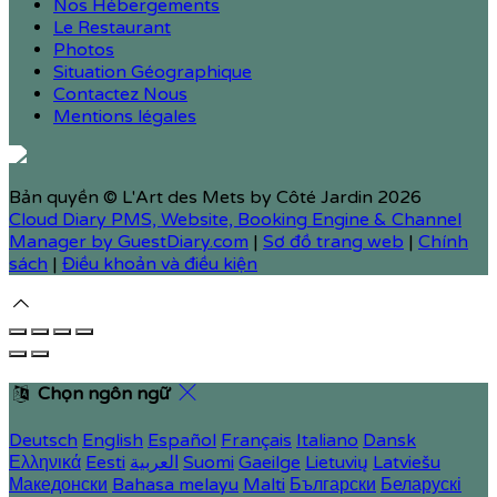
Nos Hébergements
Le Restaurant
Photos
Situation Géographique
Contactez Nous
Mentions légales
Bản quyền
©
L'Art des Mets by Côté Jardin 2026
Cloud Diary PMS, Website, Booking Engine & Channel
Manager by GuestDiary.com
|
Sơ đồ trang web
|
Chính
sách
|
Điều khoản và điều kiện
Chọn ngôn ngữ
Deutsch
English
Español
Français
Italiano
Dansk
Ελληνικά
Eesti
العربية
Suomi
Gaeilge
Lietuvių
Latviešu
Македонски
Bahasa melayu
Malti
Български
Беларускі