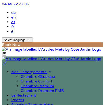
04 48 22 23 06
de
en
es
fr
it
Select language
Book Now
Nos Hébergements
Chambre Classique
Chambre Confort
Chambre Premium
Chambre Premium PMR
Le Restaurant
Photos
Situation Géographique