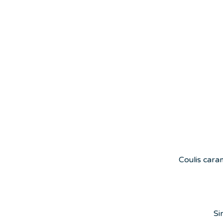
Coulis caram
Si