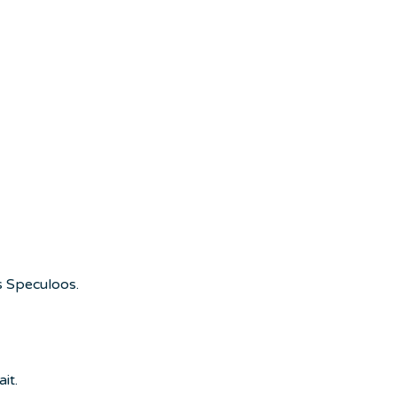
is Speculoos.
it.