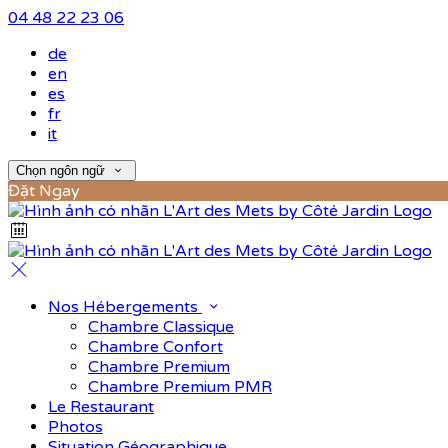
04 48 22 23 06
de
en
es
fr
it
Chọn ngôn ngữ
Đặt Ngay
Nos Hébergements
Chambre Classique
Chambre Confort
Chambre Premium
Chambre Premium PMR
Le Restaurant
Photos
Situation Géographique