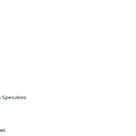
is Speculoos.
it.