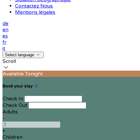
Contactez Nous
Mentions légales
de
en
es
fr
it
Select language
Scroll
Available Tonight
Book your stay
Check In
Check Out
Adults
-
+
Children