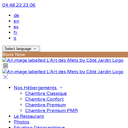
04 48 22 23 06
de
en
es
fr
it
Select language
Book Now
Nos Hébergements
Chambre Classique
Chambre Confort
Chambre Premium
Chambre Premium PMR
Le Restaurant
Photos
Situation Géographique