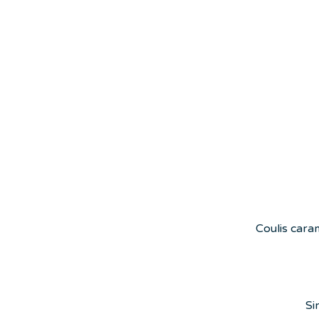
Coulis caram
Si