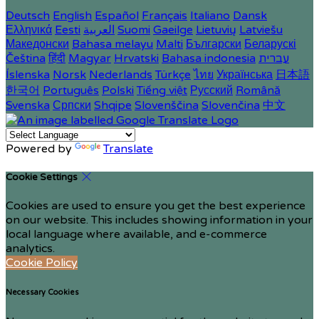
Deutsch
English
Español
Français
Italiano
Dansk
Ελληνικά
Eesti
العربية
Suomi
Gaeilge
Lietuvių
Latviešu
Македонски
Bahasa melayu
Malti
Български
Беларускі
Čeština
हिंदी
Magyar
Hrvatski
Bahasa indonesia
עברית
Íslenska
Norsk
Nederlands
Türkçe
ไทย
Українська
日本語
한국어
Português
Polski
Tiếng việt
Русский
Română
Svenska
Српски
Shqipe
Slovenščina
Slovenčina
中文
Powered by
Translate
Cookie Settings
Cookies are used to ensure you get the best experience
on our website. This includes showing information in your
local language where available, and e-commerce
analytics.
Cookie Policy
Necessary Cookies