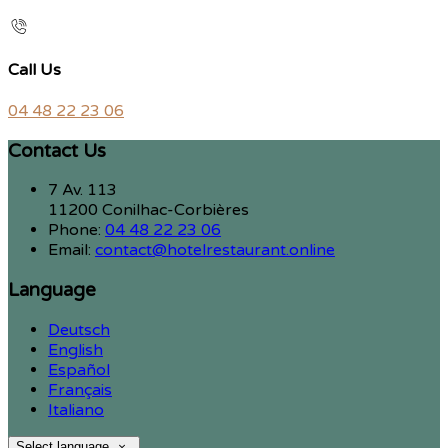
Call Us
04 48 22 23 06
Contact Us
7 Av. 113
11200 Conilhac-Corbières
Phone:
04 48 22 23 06
Email:
contact@hotelrestaurant.online
Language
Deutsch
English
Español
Français
Italiano
Select language