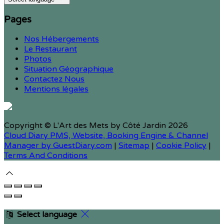
Pages
Nos Hébergements
Le Restaurant
Photos
Situation Géographique
Contactez Nous
Mentions légales
Copyright ©
L'Art des Mets by Côté Jardin 2026
Cloud Diary PMS, Website, Booking Engine & Channel
Manager by GuestDiary.com
|
Sitemap
|
Cookie Policy
|
Terms And Conditions
Select language