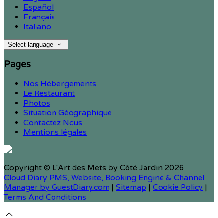
Español
Français
Italiano
Select language
Pages
Nos Hébergements
Le Restaurant
Photos
Situation Géographique
Contactez Nous
Mentions légales
Copyright ©
L'Art des Mets by Côté Jardin 2026
Cloud Diary PMS, Website, Booking Engine & Channel
Manager by GuestDiary.com
|
Sitemap
|
Cookie Policy
|
Terms And Conditions