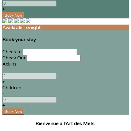
+
Available Tonight
Book your stay
Check In
Check Out
Adults
-
+
Children
-
+
Bienvenue à l'Art des Mets