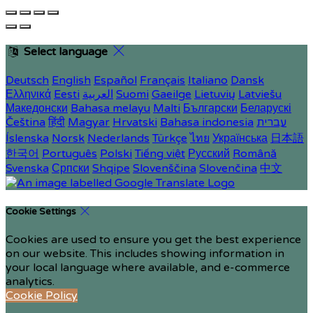
Select language
Deutsch
English
Español
Français
Italiano
Dansk
Ελληνικά
Eesti
العربية
Suomi
Gaeilge
Lietuvių
Latviešu
Македонски
Bahasa melayu
Malti
Български
Беларускі
Čeština
हिंदी
Magyar
Hrvatski
Bahasa indonesia
עברית
Íslenska
Norsk
Nederlands
Türkçe
ไทย
Українська
日本語
한국어
Português
Polski
Tiếng việt
Русский
Română
Svenska
Српски
Shqipe
Slovenščina
Slovenčina
中文
Cookie Settings
Cookies are used to ensure you get the best experience
on our website. This includes showing information in
your local language where available, and e-commerce
analytics.
Cookie Policy