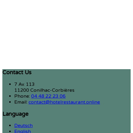
Contact Us
7 Av. 113
11200 Conilhac-Corbières
Phone:
04 48 22 23 06
Email:
contact@hotelrestaurant.online
Language
Deutsch
English