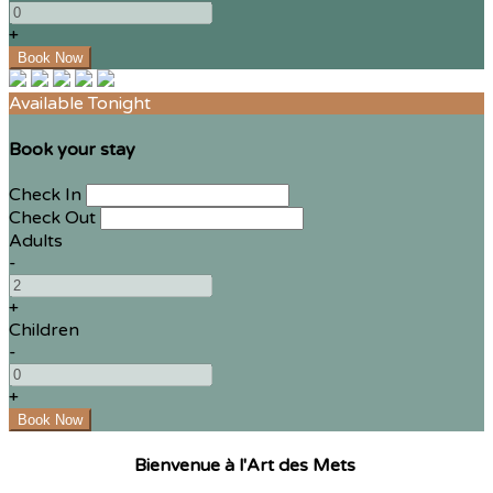
+
Available Tonight
Book your stay
Check In
Check Out
Adults
-
+
Children
-
+
Bienvenue à l'Art des Mets