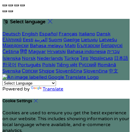
Select language
Deutsch
English
Español
Français
Italiano
Dansk
Ελληνικά
Eesti
العربية
Suomi
Gaeilge
Lietuvių
Latviešu
Македонски
Bahasa melayu
Malti
Български
Беларускі
Čeština
हिंदी
Magyar
Hrvatski
Bahasa indonesia
עברית
Íslenska
Norsk
Nederlands
Türkçe
ไทย
Українська
日本語
한국어
Português
Polski
Tiếng việt
Русский
Română
Svenska
Српски
Shqipe
Slovenščina
Slovenčina
中文
Powered by
Translate
Cookie Settings
Cookies are used to ensure you get the best experience
on our website. This includes showing information in your
local language where available, and e-commerce
analytics.