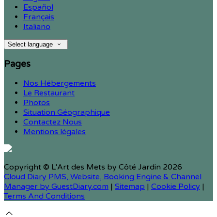
Español
Français
Italiano
Select language
Pages
Nos Hébergements
Le Restaurant
Photos
Situation Géographique
Contactez Nous
Mentions légales
Copyright ©
L'Art des Mets by Côté Jardin 2026
Cloud Diary PMS, Website, Booking Engine & Channel
Manager by GuestDiary.com
|
Sitemap
|
Cookie Policy
|
Terms And Conditions