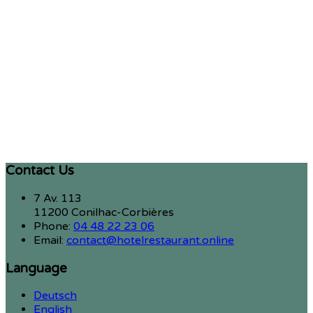
Contact Us
7 Av. 113
11200 Conilhac-Corbières
Phone:
04 48 22 23 06
Email:
contact@hotelrestaurant.online
Language
Deutsch
English