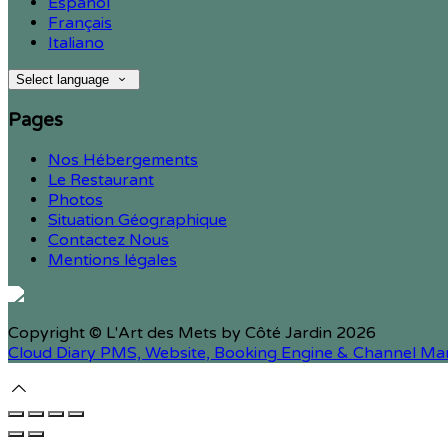
Español
Français
Italiano
Select language
Pages
Nos Hébergements
Le Restaurant
Photos
Situation Géographique
Contactez Nous
Mentions légales
Copyright ©
L'Art des Mets by Côté Jardin 2026
Cloud Diary PMS, Website, Booking Engine & Channel Ma