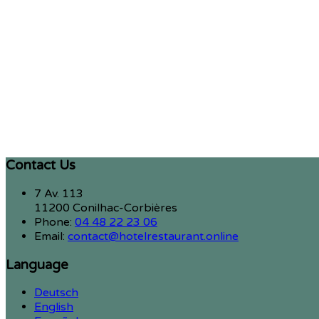
Contact Us
7 Av. 113
11200 Conilhac-Corbières
Phone:
04 48 22 23 06
Email:
contact@hotelrestaurant.online
Language
Deutsch
English