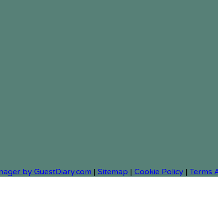
nager by GuestDiary.com
|
Sitemap
|
Cookie Policy
|
Terms 