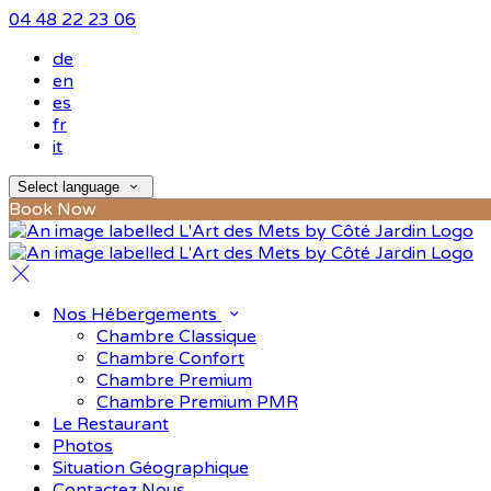
04 48 22 23 06
de
en
es
fr
it
Select language
Book Now
Nos Hébergements
Chambre Classique
Chambre Confort
Chambre Premium
Chambre Premium PMR
Le Restaurant
Photos
Situation Géographique
Contactez Nous