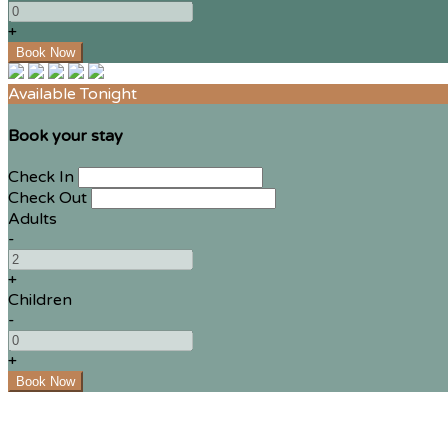
+
Available Tonight
Book your stay
Check In
Check Out
Adults
-
+
Children
-
+