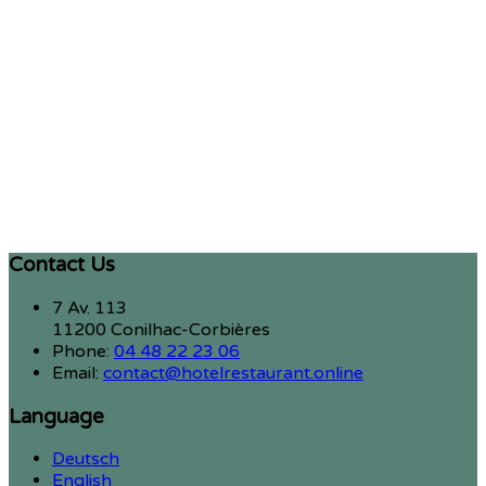
Contact Us
7 Av. 113
11200 Conilhac-Corbières
Phone:
04 48 22 23 06
Email:
contact@hotelrestaurant.online
Language
Deutsch
English