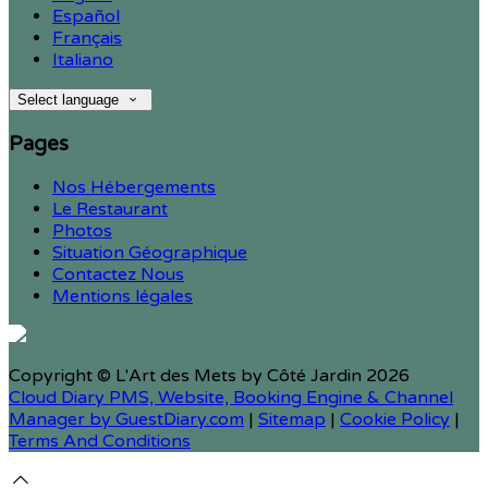
Español
Français
Italiano
Select language
Pages
Nos Hébergements
Le Restaurant
Photos
Situation Géographique
Contactez Nous
Mentions légales
Copyright ©
L'Art des Mets by Côté Jardin 2026
Cloud Diary PMS, Website, Booking Engine & Channel
Manager by GuestDiary.com
|
Sitemap
|
Cookie Policy
|
Terms And Conditions