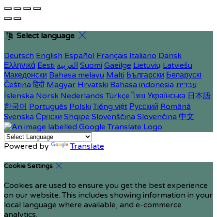
Select language
Deutsch
English
Español
Français
Italiano
Dansk
Ελληνικά
Eesti
العربية
Suomi
Gaeilge
Lietuvių
Latviešu
Македонски
Bahasa melayu
Malti
Български
Беларускі
Čeština
हिंदी
Magyar
Hrvatski
Bahasa indonesia
עברית
Íslenska
Norsk
Nederlands
Türkçe
ไทย
Українська
日本語
한국어
Português
Polski
Tiếng việt
Русский
Română
Svenska
Српски
Shqipe
Slovenščina
Slovenčina
中文
Powered by
Translate
Cookie Settings
Cookies are used to ensure you get the best experience
on our website. This includes showing information in your
local language where available, and e-commerce
analytics.