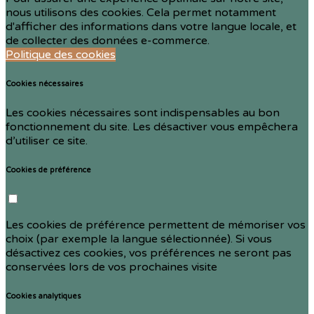
nous utilisons des cookies. Cela permet notamment
d'afficher des informations dans votre langue locale, et
de collecter des données e-commerce.
Politique des cookies
Cookies nécessaires
Les cookies nécessaires sont indispensables au bon
fonctionnement du site. Les désactiver vous empêchera
d’utiliser ce site.
Cookies de préférence
Les cookies de préférence permettent de mémoriser vos
choix (par exemple la langue sélectionnée). Si vous
désactivez ces cookies, vos préférences ne seront pas
conservées lors de vos prochaines visite
Cookies analytiques