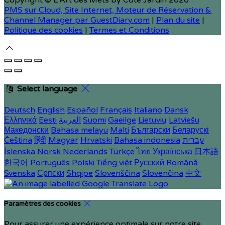
Copyright ©
L'Art des Mets by Côté Jardin 2026
PMS sur Cloud, Site Internet, Moteur de Réservation &
Channel Manager par GuestDiary.com
|
Plan du site
|
Politique des cookies
|
Termes et Conditions
Select language
Deutsch
English
Español
Français
Italiano
Dansk
Ελληνικά
Eesti
العربية
Suomi
Gaeilge
Lietuvių
Latviešu
Македонски
Bahasa melayu
Malti
Български
Беларускі
Čeština
हिंदी
Magyar
Hrvatski
Bahasa indonesia
עברית
Íslenska
Norsk
Nederlands
Türkçe
ไทย
Українська
日本語
한국어
Português
Polski
Tiếng việt
Русский
Română
Svenska
Српски
Shqipe
Slovenščina
Slovenčina
中文
Paramètres des cookies
Pour assurer une expérience optimale sur notre site,