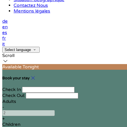
Contactez Nous
Mentions légales
de
en
es
fr
it
Select language
Scroll
Available Tonight
Book your stay
Check In
Check Out
Adults
-
+
Children