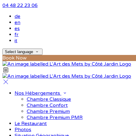
04 48 22 23 06
de
en
es
fr
it
Select language
Book Now
Nos Hébergements
Chambre Classique
Chambre Confort
Chambre Premium
Chambre Premium PMR
Le Restaurant
Photos
Situation Géographique