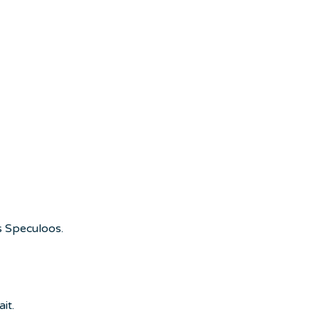
is Speculoos.
it.