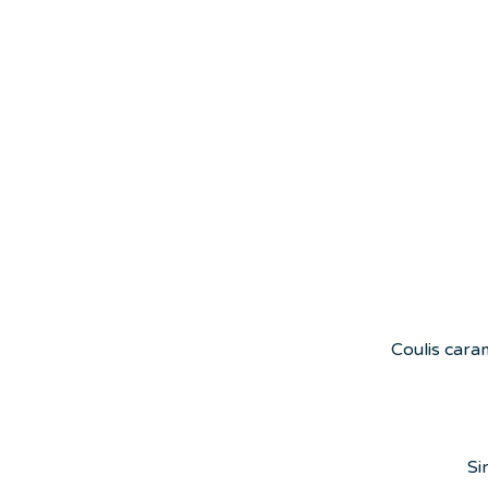
Coulis caram
Si