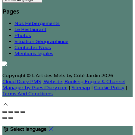
Pages
Nos Hébergements
Le Restaurant
Photos
Situation Géographique
Contactez Nous
Mentions légales
Copyright ©
L'Art des Mets by Côté Jardin 2026
Cloud Diary PMS, Website, Booking Engine & Channel
Manager by GuestDiary.com
|
Sitemap
|
Cookie Policy
|
Terms And Conditions
Select language