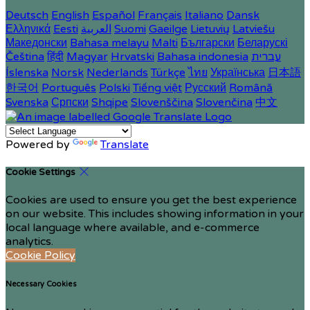
Deutsch
English
Español
Français
Italiano
Dansk
Ελληνικά
Eesti
العربية
Suomi
Gaeilge
Lietuvių
Latviešu
Македонски
Bahasa melayu
Malti
Български
Беларускі
Čeština
हिंदी
Magyar
Hrvatski
Bahasa indonesia
עברית
Íslenska
Norsk
Nederlands
Türkçe
ไทย
Українська
日本語
한국어
Português
Polski
Tiếng việt
Русский
Română
Svenska
Српски
Shqipe
Slovenščina
Slovenčina
中文
Powered by
Translate
Cookie Settings
Cookies are used to ensure you get the best experience
on our website. This includes showing information in your
local language where available, and e-commerce
analytics.
Cookie Policy
Necessary Cookies