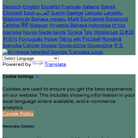
Deutsch
English
Español
Français
Italiano
Dansk
Ελληνικά
Eesti
العربية
Suomi
Gaeilge
Lietuvių
Latviešu
Македонски
Bahasa melayu
Malti
Български
Беларускі
Čeština
हिंदी
Magyar
Hrvatski
Bahasa indonesia
עברית
Íslenska
Norsk
Nederlands
Türkçe
ไทย
Українська
日本語
한국어
Português
Polski
Tiếng việt
Русский
Română
Svenska
Српски
Shqipe
Slovenščina
Slovenčina
中文
Powered by
Translate
Cookie Settings
Cookies are used to ensure you get the best experience
on our website. This includes showing information in your
local language where available, and e-commerce
analytics.
Cookie Policy
Necessary Cookies