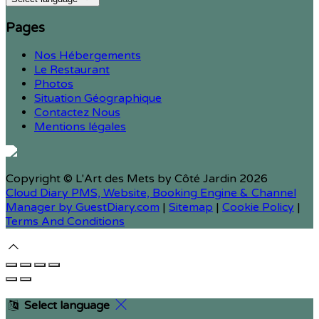
Pages
Nos Hébergements
Le Restaurant
Photos
Situation Géographique
Contactez Nous
Mentions légales
Copyright ©
L'Art des Mets by Côté Jardin 2026
Cloud Diary PMS, Website, Booking Engine & Channel
Manager by GuestDiary.com
|
Sitemap
|
Cookie Policy
|
Terms And Conditions
Select language