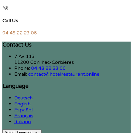
Call Us
04 48 22 23 06
Contact Us
7 Av. 113
11200 Conilhac-Corbières
Phone:
04 48 22 23 06
Email:
contact@hotelrestaurant.online
Language
Deutsch
English
Español
Français
Italiano
Select language