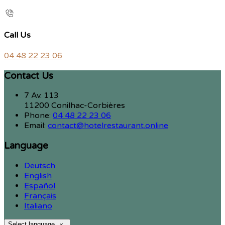
Call Us
04 48 22 23 06
Contact Us
7 Av. 113
11200 Conilhac-Corbières
Phone:
04 48 22 23 06
Email:
contact@hotelrestaurant.online
Language
Deutsch
English
Español
Français
Italiano
Select language