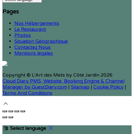
Pages
Nos Hébergements
Le Restaurant
Photos
Situation Géographique
Contactez Nous
Mentions légales
Copyright ©
L'Art des Mets by Côté Jardin 2026
Cloud Diary PMS, Website, Booking Engine & Channel
Manager by GuestDiary.com
|
Sitemap
|
Cookie Policy
|
Terms And Conditions
Select language