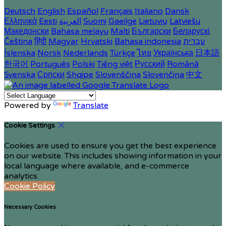
Deutsch
English
Español
Français
Italiano
Dansk
Ελληνικά
Eesti
العربية
Suomi
Gaeilge
Lietuvių
Latviešu
Македонски
Bahasa melayu
Malti
Български
Беларускі
Čeština
हिंदी
Magyar
Hrvatski
Bahasa indonesia
עברית
Íslenska
Norsk
Nederlands
Türkçe
ไทย
Українська
日本語
한국어
Português
Polski
Tiếng việt
Русский
Română
Svenska
Српски
Shqipe
Slovenščina
Slovenčina
中文
Powered by
Translate
Cookie Settings
Cookies are used to ensure you get the best experience
on our website. This includes showing information in your
local language where available, and e-commerce
analytics.
Cookie Policy
Necessary Cookies