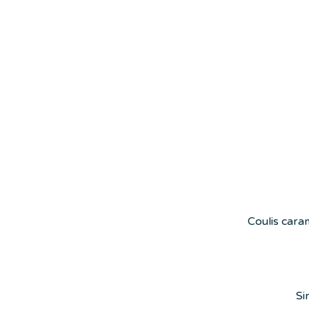
Coulis caram
Si