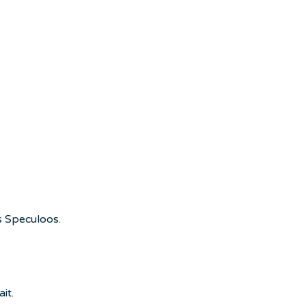
is Speculoos.
it.