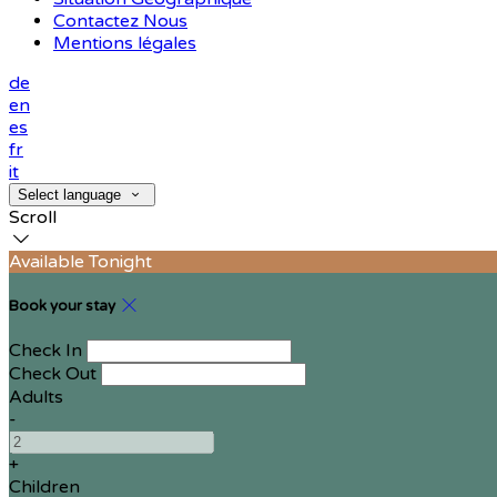
Contactez Nous
Mentions légales
de
en
es
fr
it
Select language
Scroll
Available Tonight
Book your stay
Check In
Check Out
Adults
-
+
Children