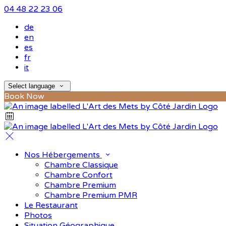
04 48 22 23 06
de
en
es
fr
it
Select language
Book Now
Nos Hébergements
Chambre Classique
Chambre Confort
Chambre Premium
Chambre Premium PMR
Le Restaurant
Photos
Situation Géographique