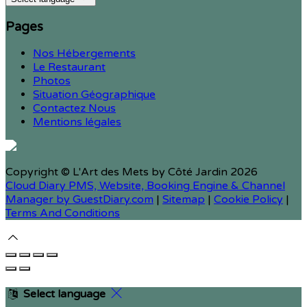
Pages
Nos Hébergements
Le Restaurant
Photos
Situation Géographique
Contactez Nous
Mentions légales
Copyright ©
L'Art des Mets by Côté Jardin 2026
Cloud Diary PMS, Website, Booking Engine & Channel
Manager by GuestDiary.com
|
Sitemap
|
Cookie Policy
|
Terms And Conditions
Select language