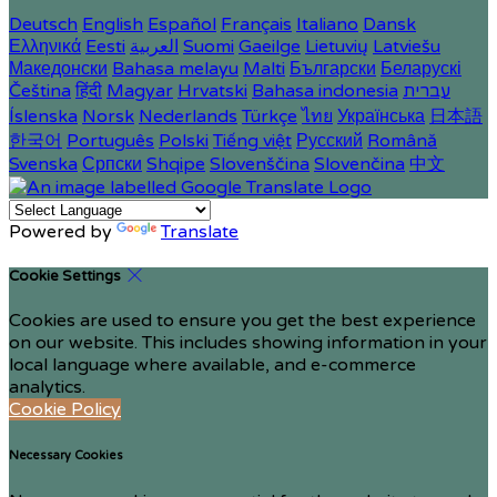
Deutsch
English
Español
Français
Italiano
Dansk
Ελληνικά
Eesti
العربية
Suomi
Gaeilge
Lietuvių
Latviešu
Македонски
Bahasa melayu
Malti
Български
Беларускі
Čeština
हिंदी
Magyar
Hrvatski
Bahasa indonesia
עברית
Íslenska
Norsk
Nederlands
Türkçe
ไทย
Українська
日本語
한국어
Português
Polski
Tiếng việt
Русский
Română
Svenska
Српски
Shqipe
Slovenščina
Slovenčina
中文
Powered by
Translate
Cookie Settings
Cookies are used to ensure you get the best experience
on our website. This includes showing information in your
local language where available, and e-commerce
analytics.
Cookie Policy
Necessary Cookies