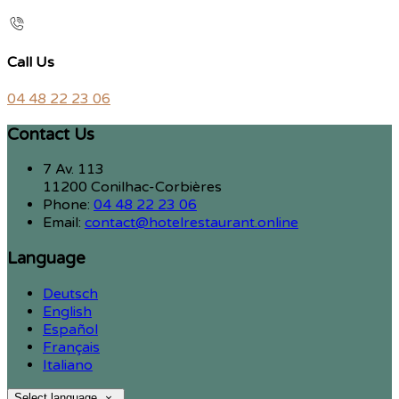
Call Us
04 48 22 23 06
Contact Us
7 Av. 113
11200 Conilhac-Corbières
Phone:
04 48 22 23 06
Email:
contact@hotelrestaurant.online
Language
Deutsch
English
Español
Français
Italiano
Select language