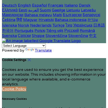
Deutsch
English
Español
Français
Italiano
Dansk
Ελληνικά
Eesti
العربية
Suomi
Gaeilge
Lietuvių
Latviešu
Македонски
Bahasa melayu
Malti
Български
Беларускі
Čeština
हिंदी
Magyar
Hrvatski
Bahasa indonesia
עברית
Íslenska
Norsk
Nederlands
Türkçe
ไทย
Українська
日本語
한국어
Português
Polski
Tiếng việt
Русский
Română
Svenska
Српски
Shqipe
Slovenščina
Slovenčina
中文
Powered by
Translate
Cookie Settings
Cookies are used to ensure you get the best experience
on our website. This includes showing information in your
local language where available, and e-commerce
analytics.
Cookie Policy
Necessary Cookies