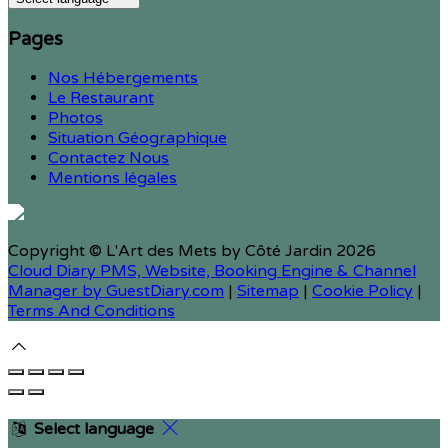
Pages
Nos Hébergements
Le Restaurant
Photos
Situation Géographique
Contactez Nous
Mentions légales
Copyright ©
L'Art des Mets by Côté Jardin 2026
Cloud Diary PMS, Website, Booking Engine & Channel
Manager by GuestDiary.com
|
Sitemap
|
Cookie Policy
|
Terms And Conditions
Select language