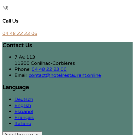
Call Us
04 48 22 23 06
Contact Us
7 Av. 113
11200 Conilhac-Corbières
Phone:
04 48 22 23 06
Email:
contact@hotelrestaurant.online
Language
Deutsch
English
Español
Français
Italiano
Select language