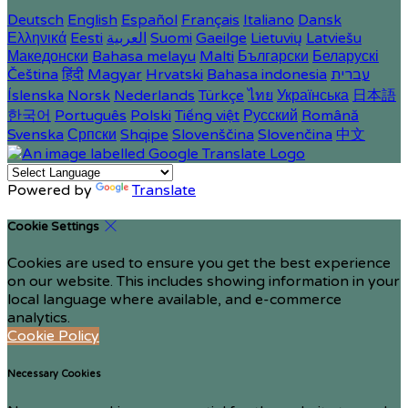
Deutsch
English
Español
Français
Italiano
Dansk
Ελληνικά
Eesti
العربية
Suomi
Gaeilge
Lietuvių
Latviešu
Македонски
Bahasa melayu
Malti
Български
Беларускі
Čeština
हिंदी
Magyar
Hrvatski
Bahasa indonesia
עברית
Íslenska
Norsk
Nederlands
Türkçe
ไทย
Українська
日本語
한국어
Português
Polski
Tiếng việt
Русский
Română
Svenska
Српски
Shqipe
Slovenščina
Slovenčina
中文
Powered by
Translate
Cookie Settings
Cookies are used to ensure you get the best experience
on our website. This includes showing information in your
local language where available, and e-commerce
analytics.
Cookie Policy
Necessary Cookies