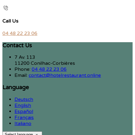
Call Us
04 48 22 23 06
Contact Us
7 Av. 113
11200 Conilhac-Corbières
Phone:
04 48 22 23 06
Email:
contact@hotelrestaurant.online
Language
Deutsch
English
Español
Français
Italiano
Select language