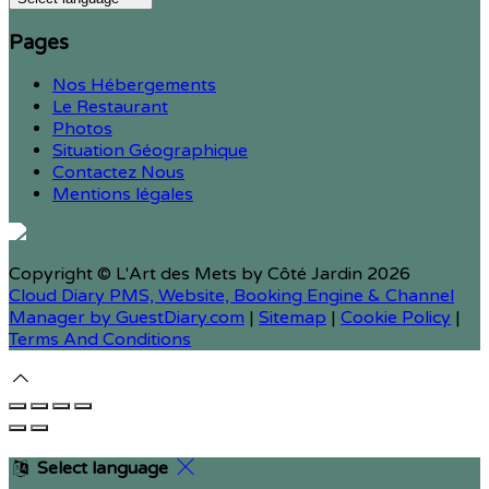
Pages
Nos Hébergements
Le Restaurant
Photos
Situation Géographique
Contactez Nous
Mentions légales
Copyright ©
L'Art des Mets by Côté Jardin 2026
Cloud Diary PMS, Website, Booking Engine & Channel
Manager by GuestDiary.com
|
Sitemap
|
Cookie Policy
|
Terms And Conditions
Select language