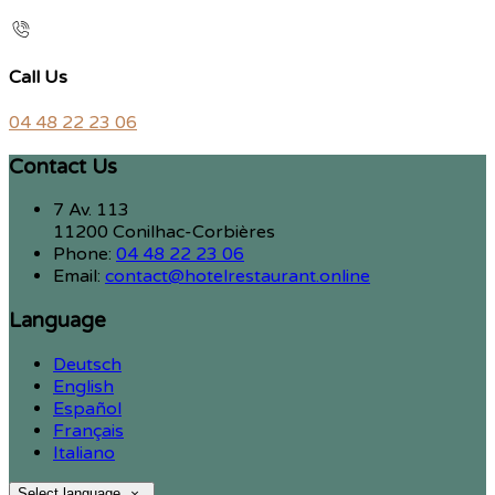
Call Us
04 48 22 23 06
Contact Us
7 Av. 113
11200 Conilhac-Corbières
Phone:
04 48 22 23 06
Email:
contact@hotelrestaurant.online
Language
Deutsch
English
Español
Français
Italiano
Select language