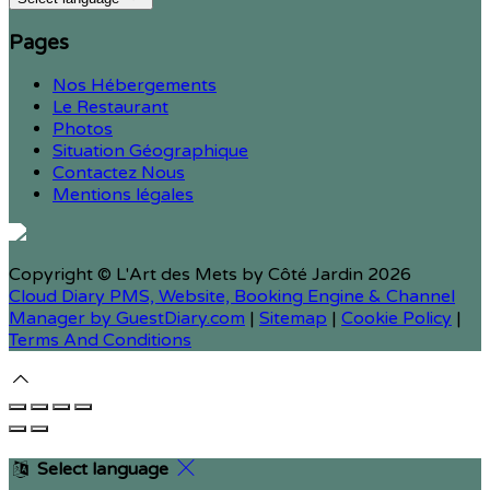
Pages
Nos Hébergements
Le Restaurant
Photos
Situation Géographique
Contactez Nous
Mentions légales
Copyright ©
L'Art des Mets by Côté Jardin 2026
Cloud Diary PMS, Website, Booking Engine & Channel
Manager by GuestDiary.com
|
Sitemap
|
Cookie Policy
|
Terms And Conditions
Select language