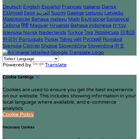
Deutsch
English
Español
Français
Italiano
Dansk
Ελληνικά
Eesti
العربية
Suomi
Gaeilge
Lietuvių
Latviešu
Македонски
Bahasa melayu
Malti
Български
Беларускі
Čeština
हिंदी
Magyar
Hrvatski
Bahasa indonesia
עברית
Íslenska
Norsk
Nederlands
Türkçe
ไทย
Українська
日本語
한국어
Português
Polski
Tiếng việt
Русский
Română
Svenska
Српски
Shqipe
Slovenščina
Slovenčina
中文
Powered by
Translate
Cookie Settings
Cookies are used to ensure you get the best experience
on our website. This includes showing information in your
local language where available, and e-commerce
analytics.
Cookie Policy
Necessary Cookies