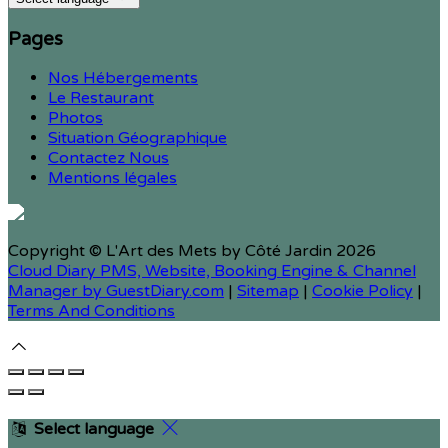
Pages
Nos Hébergements
Le Restaurant
Photos
Situation Géographique
Contactez Nous
Mentions légales
Copyright ©
L'Art des Mets by Côté Jardin 2026
Cloud Diary PMS, Website, Booking Engine & Channel
Manager by GuestDiary.com
|
Sitemap
|
Cookie Policy
|
Terms And Conditions
Select language