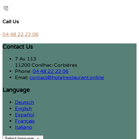
Call Us
04 48 22 23 06
Contact Us
7 Av. 113
11200 Conilhac-Corbières
Phone:
04 48 22 23 06
Email:
contact@hotelrestaurant.online
Language
Deutsch
English
Español
Français
Italiano
Select language