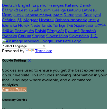
Deutsch
English
Español
Français
Italiano
Dansk
Ελληνικά
Eesti
العربية
Suomi
Gaeilge
Lietuvių
Latviešu
Македонски
Bahasa melayu
Malti
Български
Беларускі
Čeština
हिंदी
Magyar
Hrvatski
Bahasa indonesia
עברית
Íslenska
Norsk
Nederlands
Türkçe
ไทย
Українська
日本語
한국어
Português
Polski
Tiếng việt
Русский
Română
Svenska
Српски
Shqipe
Slovenščina
Slovenčina
中文
Powered by
Translate
Cookie Settings
Cookies are used to ensure you get the best experience
on our website. This includes showing information in your
local language where available, and e-commerce
analytics.
Cookie Policy
Necessary Cookies