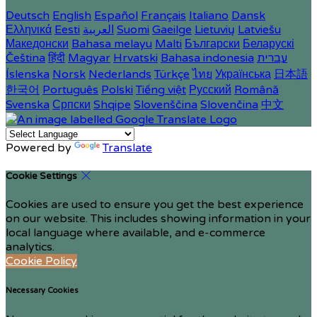
Deutsch
English
Español
Français
Italiano
Dansk
Latviešu
Lietuvių
Gaeilge
Suomi
العربية
Eesti
Ελληνικά
Македонски
Bahasa melayu
Malti
Български
Беларускі
עברית
Bahasa indonesia
Hrvatski
Magyar
हिंदी
Čeština
Íslenska
Norsk
Nederlands
Türkçe
ไทย
Українська
日本語
한국어
Português
Polski
Tiếng việt
Русский
Română
Svenska
Српски
Shqipe
Slovenščina
Slovenčina
中文
Powered by
Translate
Cookie Settings
Cookies are used to ensure you get the best experience
on our website. This includes showing information in your
local language where available, and e-commerce
analytics.
Cookie Policy
Necessary Cookies