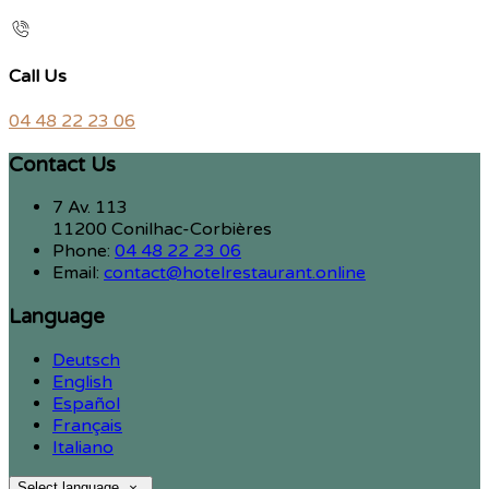
Call Us
04 48 22 23 06
Contact Us
7 Av. 113
11200 Conilhac-Corbières
Phone:
04 48 22 23 06
Email:
contact@hotelrestaurant.online
Language
Deutsch
English
Español
Français
Italiano
Select language