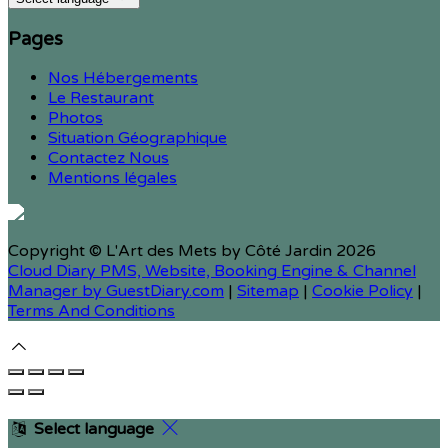
Pages
Nos Hébergements
Le Restaurant
Photos
Situation Géographique
Contactez Nous
Mentions légales
Copyright ©
L'Art des Mets by Côté Jardin 2026
Cloud Diary PMS, Website, Booking Engine & Channel
Manager by GuestDiary.com
|
Sitemap
|
Cookie Policy
|
Terms And Conditions
Select language