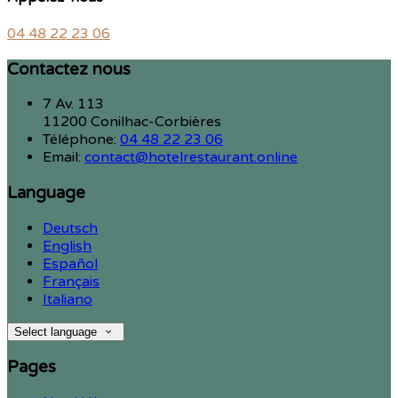
04 48 22 23 06
Contactez nous
7 Av. 113
11200 Conilhac-Corbières
Téléphone
:
04 48 22 23 06
Email:
contact@hotelrestaurant.online
Language
Deutsch
English
Español
Français
Italiano
Select language
Pages