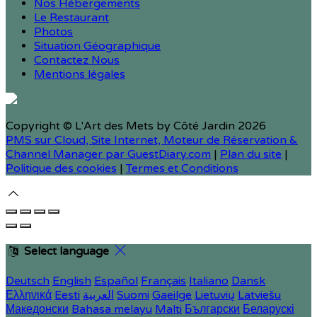
Nos Hébergements
Le Restaurant
Photos
Situation Géographique
Contactez Nous
Mentions légales
Copyright ©
L'Art des Mets by Côté Jardin 2026
PMS sur Cloud, Site Internet, Moteur de Réservation &
Channel Manager par GuestDiary.com
|
Plan du site
|
Politique des cookies
|
Termes et Conditions
Select language
Deutsch
English
Español
Français
Italiano
Dansk
Ελληνικά
Eesti
العربية
Suomi
Gaeilge
Lietuvių
Latviešu
Македонски
Bahasa melayu
Malti
Български
Беларускі