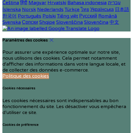
Čeština
हिंदी
Magyar
Hrvatski
Bahasa indonesia
עברית
Íslenska
Norsk
Nederlands
Türkçe
ไทย
Українська
日本語
한국어
Português
Polski
Tiếng việt
Русский
Română
Svenska
Српски
Shqipe
Slovenščina
Slovenčina
中文
Paramètres des cookies
Pour assurer une expérience optimale sur notre site,
nous utilisons des cookies. Cela permet notamment
d'afficher des informations dans votre langue locale, et
de collecter des données e-commerce.
Politique des cookies
Cookies nécessaires
Les cookies nécessaires sont indispensables au bon
fonctionnement du site. Les désactiver vous empêchera
d’utiliser ce site.
Cookies de préférence