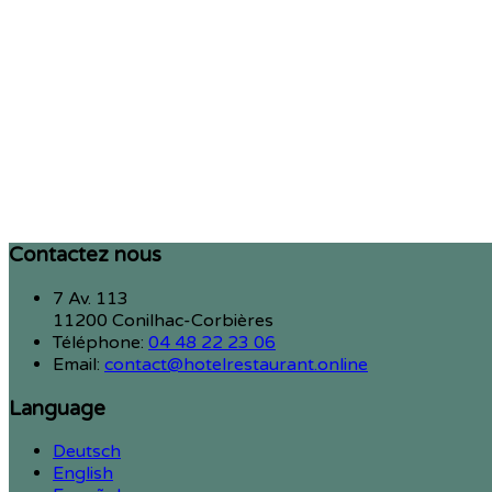
Contactez nous
7 Av. 113
11200 Conilhac-Corbières
Téléphone
:
04 48 22 23 06
Email:
contact@hotelrestaurant.online
Language
Deutsch
English