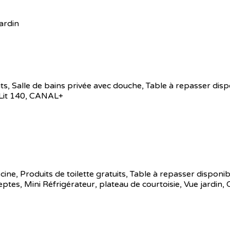
ardin
its
,
Salle de bains privée avec douche
,
Table à repasser disp
Lit 140
,
CANAL+
cine
,
Produits de toilette gratuits
,
Table à repasser disponib
eptes
,
Mini Réfrigérateur
,
plateau de courtoisie
,
Vue jardin
,