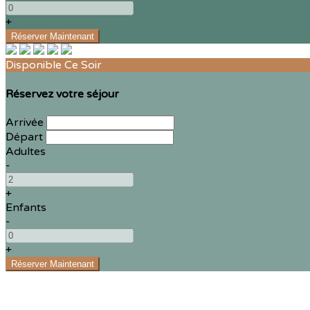
+
Disponible Ce Soir
Réservez votre séjour
Arrivée
Départ
Adultes
-
+
Enfants
-
+