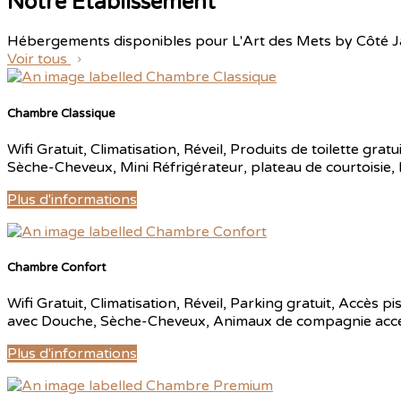
Notre Établissement
Hébergements disponibles pour L'Art des Mets by Côté J
Voir tous
Chambre Classique
Wifi Gratuit
,
Climatisation
,
Réveil
,
Produits de toilette gratu
Sèche-Cheveux
,
Mini Réfrigérateur
,
plateau de courtoisie
,
Plus d'informations
Chambre Confort
Wifi Gratuit
,
Climatisation
,
Réveil
,
Parking gratuit
,
Accès pis
avec Douche
,
Sèche-Cheveux
,
Animaux de compagnie acc
Plus d'informations