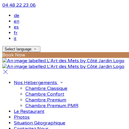
04 48 22 23 06
de
en
es
fr
it
Select language
Book Now
Nos Hébergements
Chambre Classique
Chambre Confort
Chambre Premium
Chambre Premium PMR
Le Restaurant
Photos
Situation Géographique
Contactez Nous