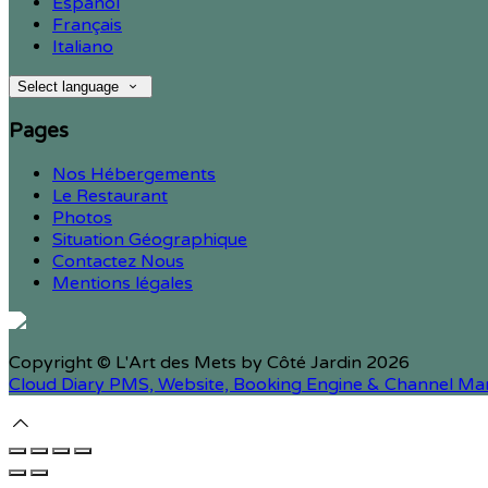
Español
Français
Italiano
Select language
Pages
Nos Hébergements
Le Restaurant
Photos
Situation Géographique
Contactez Nous
Mentions légales
Copyright ©
L'Art des Mets by Côté Jardin 2026
Cloud Diary PMS, Website, Booking Engine & Channel Ma