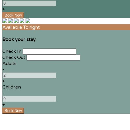
+
Available Tonight
Book your stay
Check In
Check Out
Adults
-
+
Children
-
+