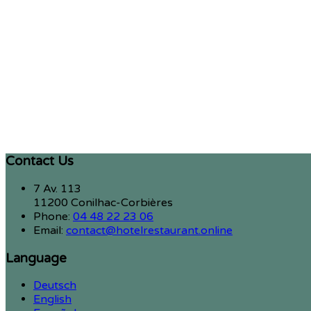
Contact Us
7 Av. 113
11200 Conilhac-Corbières
Phone:
04 48 22 23 06
Email:
contact@hotelrestaurant.online
Language
Deutsch
English