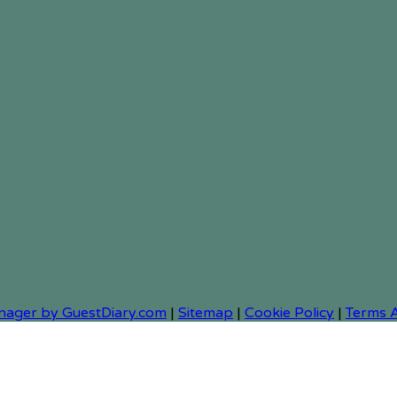
nager by GuestDiary.com
|
Sitemap
|
Cookie Policy
|
Terms 