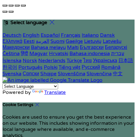
Select language
Deutsch
English
Español
Français
Italiano
Dansk
Ελληνικά
Eesti
العربية
Suomi
Gaeilge
Lietuvių
Latviešu
Македонски
Bahasa melayu
Malti
Български
Беларускі
Čeština
हिंदी
Magyar
Hrvatski
Bahasa indonesia
עברית
Íslenska
Norsk
Nederlands
Türkçe
ไทย
Українська
日本語
한국어
Português
Polski
Tiếng việt
Русский
Română
Svenska
Српски
Shqipe
Slovenščina
Slovenčina
中文
Powered by
Translate
Cookie Settings
Cookies are used to ensure you get the best experience
on our website. This includes showing information in your
local language where available, and e-commerce
analytics.