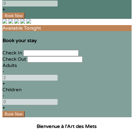
+
Available Tonight
Book your stay
Check In
Check Out
Adults
-
+
Children
-
+
Bienvenue à l'Art des Mets