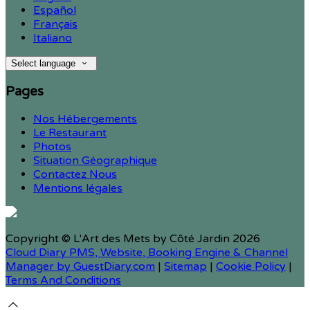
Español
Français
Italiano
Select language
Pages
Nos Hébergements
Le Restaurant
Photos
Situation Géographique
Contactez Nous
Mentions légales
Copyright ©
L'Art des Mets by Côté Jardin 2026
Cloud Diary PMS, Website, Booking Engine & Channel
Manager by GuestDiary.com
|
Sitemap
|
Cookie Policy
|
Terms And Conditions