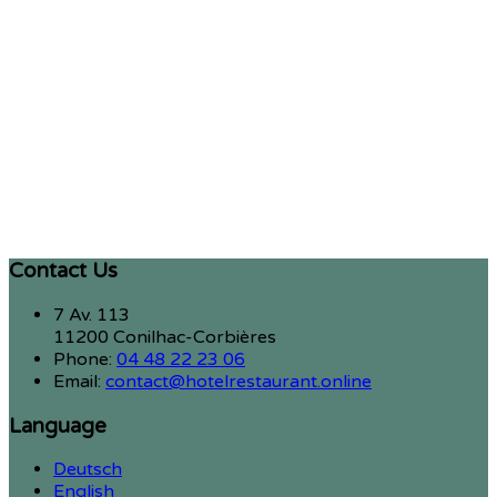
Contact Us
7 Av. 113
11200 Conilhac-Corbières
Phone:
04 48 22 23 06
Email:
contact@hotelrestaurant.online
Language
Deutsch
English