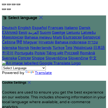
Select language
Deutsch
English
Español
Français
Italiano
Dansk
Ελληνικά
Eesti
العربية
Suomi
Gaeilge
Lietuvių
Latviešu
Македонски
Bahasa melayu
Malti
Български
Беларускі
Čeština
हिंदी
Magyar
Hrvatski
Bahasa indonesia
עברית
Íslenska
Norsk
Nederlands
Türkçe
ไทย
Українська
日本語
한국어
Português
Polski
Tiếng việt
Русский
Română
Svenska
Српски
Shqipe
Slovenščina
Slovenčina
中文
Powered by
Translate
Cookie Settings
Cookies are used to ensure you get the best experience
on our website. This includes showing information in your
local language where available, and e-commerce
analytics.