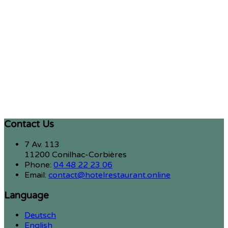
Contact Us
7 Av. 113
11200 Conilhac-Corbières
Phone:
04 48 22 23 06
Email:
contact@hotelrestaurant.online
Language
Deutsch
English