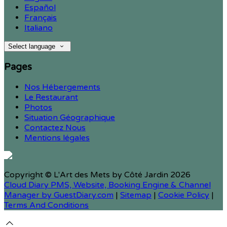
Español
Français
Italiano
Select language
Pages
Nos Hébergements
Le Restaurant
Photos
Situation Géographique
Contactez Nous
Mentions légales
Copyright ©
L'Art des Mets by Côté Jardin 2026
Cloud Diary PMS, Website, Booking Engine & Channel
Manager by GuestDiary.com
|
Sitemap
|
Cookie Policy
|
Terms And Conditions