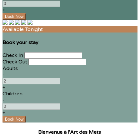
+
Available Tonight
Book your stay
Check In
Check Out
Adults
-
+
Children
-
+
Bienvenue à l'Art des Mets