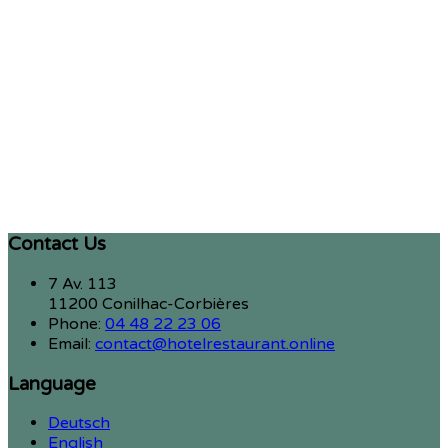
Contact Us
7 Av. 113
11200 Conilhac-Corbières
Phone:
04 48 22 23 06
Email:
contact@hotelrestaurant.online
Language
Deutsch
English