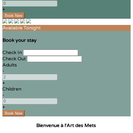
+
Available Tonight
Book your stay
Check In
Check Out
Adults
-
+
Children
-
+
Bienvenue à l'Art des Mets