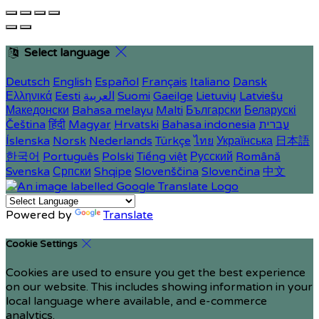
Select language
Deutsch
English
Español
Français
Italiano
Dansk
Ελληνικά
Eesti
العربية
Suomi
Gaeilge
Lietuvių
Latviešu
Македонски
Bahasa melayu
Malti
Български
Беларускі
Čeština
हिंदी
Magyar
Hrvatski
Bahasa indonesia
עברית
Íslenska
Norsk
Nederlands
Türkçe
ไทย
Українська
日本語
한국어
Português
Polski
Tiếng việt
Русский
Română
Svenska
Српски
Shqipe
Slovenščina
Slovenčina
中文
Powered by
Translate
Cookie Settings
Cookies are used to ensure you get the best experience
on our website. This includes showing information in your
local language where available, and e-commerce
analytics.