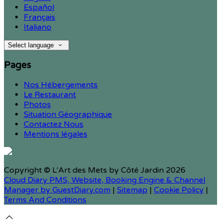
Español
Français
Italiano
Select language
Pages
Nos Hébergements
Le Restaurant
Photos
Situation Géographique
Contactez Nous
Mentions légales
Copyright ©
L'Art des Mets by Côté Jardin 2026
Cloud Diary PMS, Website, Booking Engine & Channel
Manager by GuestDiary.com
|
Sitemap
|
Cookie Policy
|
Terms And Conditions