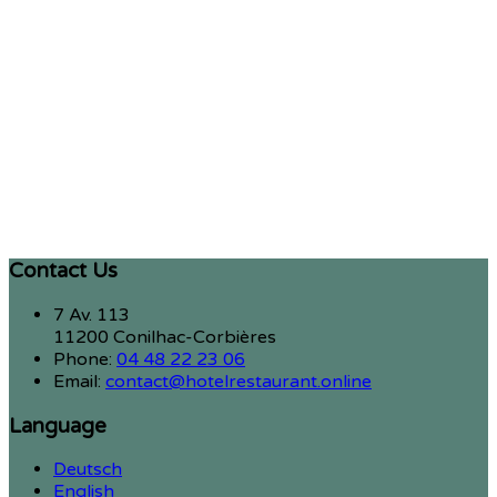
Contact Us
7 Av. 113
11200 Conilhac-Corbières
Phone:
04 48 22 23 06
Email:
contact@hotelrestaurant.online
Language
Deutsch
English