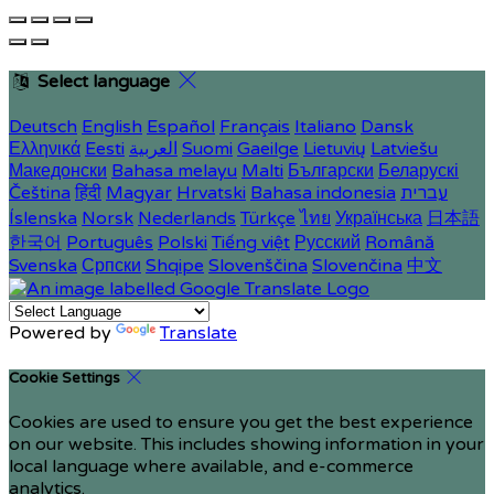
Select language
Deutsch
English
Español
Français
Italiano
Dansk
Ελληνικά
Eesti
العربية
Suomi
Gaeilge
Lietuvių
Latviešu
Македонски
Bahasa melayu
Malti
Български
Беларускі
Čeština
हिंदी
Magyar
Hrvatski
Bahasa indonesia
עברית
Íslenska
Norsk
Nederlands
Türkçe
ไทย
Українська
日本語
한국어
Português
Polski
Tiếng việt
Русский
Română
Svenska
Српски
Shqipe
Slovenščina
Slovenčina
中文
Powered by
Translate
Cookie Settings
Cookies are used to ensure you get the best experience
on our website. This includes showing information in your
local language where available, and e-commerce
analytics.