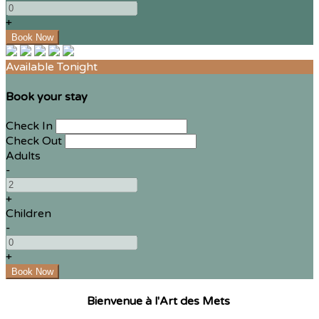
+
Available Tonight
Book your stay
Check In
Check Out
Adults
-
+
Children
-
+
Bienvenue à l'Art des Mets