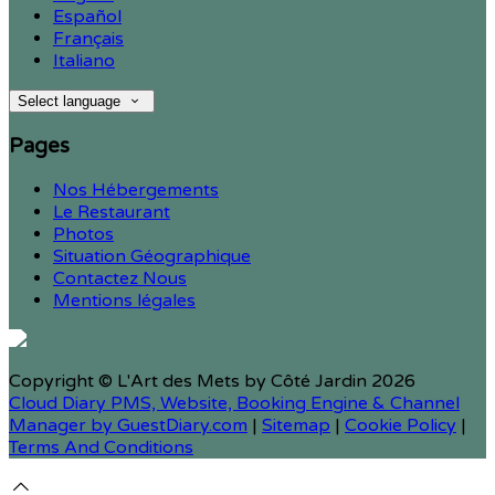
Español
Français
Italiano
Select language
Pages
Nos Hébergements
Le Restaurant
Photos
Situation Géographique
Contactez Nous
Mentions légales
Copyright ©
L'Art des Mets by Côté Jardin 2026
Cloud Diary PMS, Website, Booking Engine & Channel
Manager by GuestDiary.com
|
Sitemap
|
Cookie Policy
|
Terms And Conditions