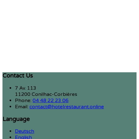
Contact Us
7 Av. 113
11200 Conilhac-Corbières
Phone:
04 48 22 23 06
Email:
contact@hotelrestaurant.online
Language
Deutsch
English