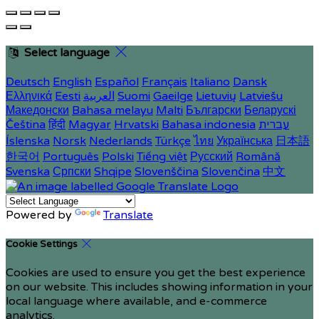
Select language
Deutsch
English
Español
Français
Italiano
Dansk
Ελληνικά
Eesti
العربية
Suomi
Gaeilge
Lietuvių
Latviešu
Македонски
Bahasa melayu
Malti
Български
Беларускі
Čeština
हिंदी
Magyar
Hrvatski
Bahasa indonesia
עברית
Íslenska
Norsk
Nederlands
Türkçe
ไทย
Українська
日本語
한국어
Português
Polski
Tiếng việt
Русский
Română
Svenska
Српски
Shqipe
Slovenščina
Slovenčina
中文
Powered by
Translate
Cookie Settings
Cookies are used to ensure you get the best experience
on our website. This includes showing information in your
local language where available, and e-commerce
analytics.