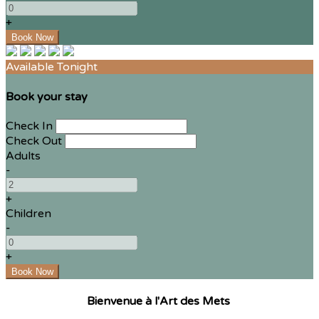
+
Available Tonight
Book your stay
Check In
Check Out
Adults
-
+
Children
-
+
Bienvenue à l'Art des Mets