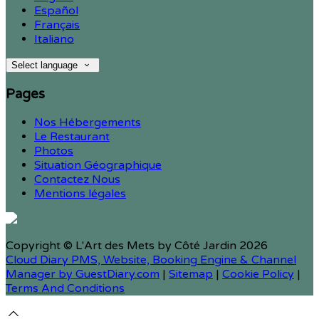
Español
Français
Italiano
Select language
Pages
Nos Hébergements
Le Restaurant
Photos
Situation Géographique
Contactez Nous
Mentions légales
Copyright ©
L'Art des Mets by Côté Jardin 2026
Cloud Diary PMS, Website, Booking Engine & Channel
Manager by GuestDiary.com
|
Sitemap
|
Cookie Policy
|
Terms And Conditions