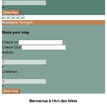
+
Available Tonight
Book your stay
Check In
Check Out
Adults
-
+
Children
-
+
Bienvenue à l'Art des Mets