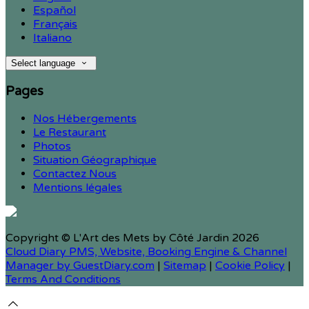
Español
Français
Italiano
Select language
Pages
Nos Hébergements
Le Restaurant
Photos
Situation Géographique
Contactez Nous
Mentions légales
Copyright ©
L'Art des Mets by Côté Jardin 2026
Cloud Diary PMS, Website, Booking Engine & Channel
Manager by GuestDiary.com
|
Sitemap
|
Cookie Policy
|
Terms And Conditions