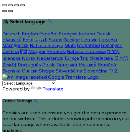
Select language
Deutsch
English
Español
Français
Italiano
Dansk
Ελληνικά
Eesti
العربية
Suomi
Gaeilge
Lietuvių
Latviešu
Македонски
Bahasa melayu
Malti
Български
Беларускі
Čeština
हिंदी
Magyar
Hrvatski
Bahasa indonesia
עברית
Íslenska
Norsk
Nederlands
Türkçe
ไทย
Українська
日本語
한국어
Português
Polski
Tiếng việt
Русский
Română
Svenska
Српски
Shqipe
Slovenščina
Slovenčina
中文
Powered by
Translate
Cookie Settings
Cookies are used to ensure you get the best experience
on our website. This includes showing information in your
local language where available, and e-commerce
analytics.