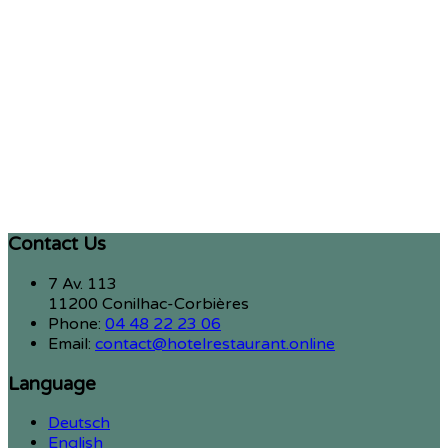
Contact Us
7 Av. 113
11200 Conilhac-Corbières
Phone:
04 48 22 23 06
Email:
contact@hotelrestaurant.online
Language
Deutsch
English