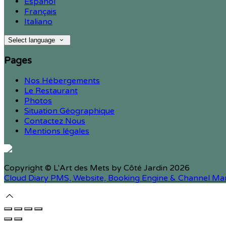
Español
Français
Italiano
Select language
Pages
Nos Hébergements
Le Restaurant
Photos
Situation Géographique
Contactez Nous
Mentions légales
Copyright ©
L'Art des Mets by Côté Jardin 2026
Cloud Diary PMS, Website, Booking Engine & Channel Ma