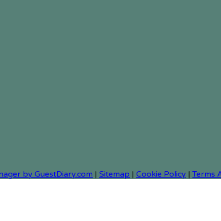
nager by GuestDiary.com
|
Sitemap
|
Cookie Policy
|
Terms 