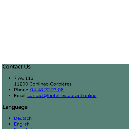
Contact Us
7 Av. 113
11200 Conilhac-Corbières
Phone:
04 48 22 23 06
Email:
contact@hotelrestaurant.online
Language
Deutsch
English