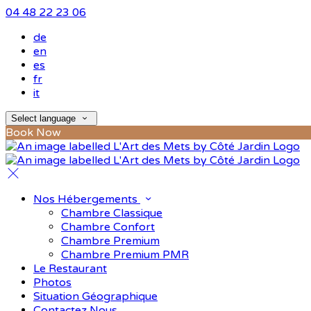
04 48 22 23 06
de
en
es
fr
it
Select language
Book Now
Nos Hébergements
Chambre Classique
Chambre Confort
Chambre Premium
Chambre Premium PMR
Le Restaurant
Photos
Situation Géographique
Contactez Nous