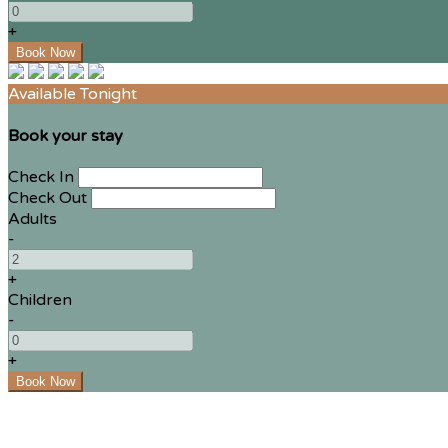
+
Available Tonight
Book your stay
Check In
Check Out
Adults
-
+
Children
-
+