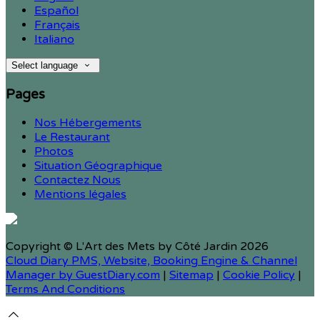
Español
Français
Italiano
Select language
Pages
Nos Hébergements
Le Restaurant
Photos
Situation Géographique
Contactez Nous
Mentions légales
Copyright ©
L'Art des Mets by Côté Jardin 2026
Cloud Diary PMS, Website, Booking Engine & Channel
Manager by GuestDiary.com
|
Sitemap
|
Cookie Policy
|
Terms And Conditions