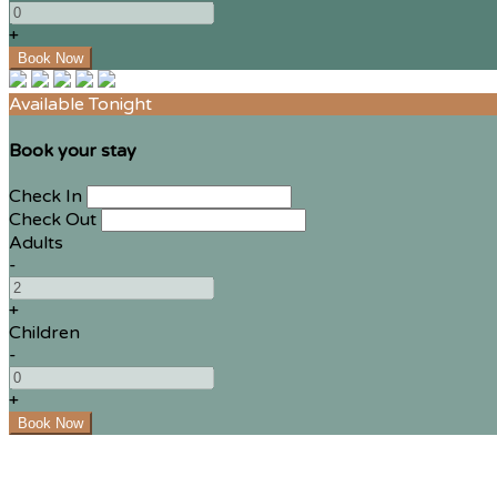
+
Available Tonight
Book your stay
Check In
Check Out
Adults
-
+
Children
-
+