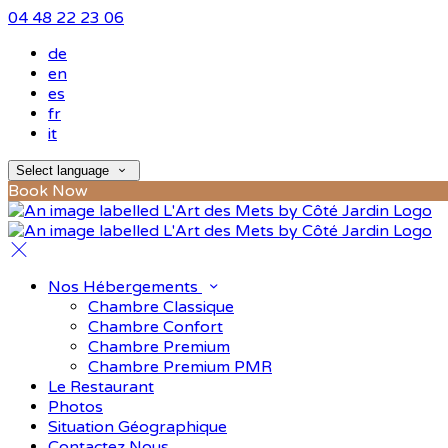
04 48 22 23 06
de
en
es
fr
it
Select language
Book Now
Nos Hébergements
Chambre Classique
Chambre Confort
Chambre Premium
Chambre Premium PMR
Le Restaurant
Photos
Situation Géographique
Contactez Nous