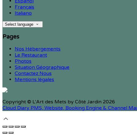
Español
Français
Italiano
Select language
Pages
Nos Hébergements
Le Restaurant
Photos
Situation Géographique
Contactez Nous
Mentions légales
Copyright ©
L'Art des Mets by Côté Jardin 2026
Cloud Diary PMS, Website, Booking Engine & Channel Ma