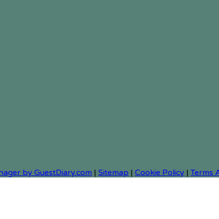
nager by GuestDiary.com
|
Sitemap
|
Cookie Policy
|
Terms 