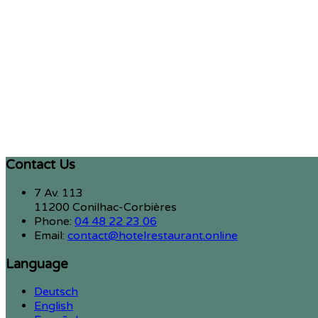
Contact Us
7 Av. 113
11200 Conilhac-Corbières
Phone:
04 48 22 23 06
Email:
contact@hotelrestaurant.online
Language
Deutsch
English