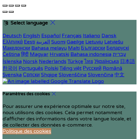
Select language
Deutsch
English
Español
Français
Italiano
Dansk
Ελληνικά
Eesti
العربية
Suomi
Gaeilge
Lietuvių
Latviešu
Македонски
Bahasa melayu
Malti
Български
Беларускі
Čeština
हिंदी
Magyar
Hrvatski
Bahasa indonesia
עברית
Íslenska
Norsk
Nederlands
Türkçe
ไทย
Українська
日本語
한국어
Português
Polski
Tiếng việt
Русский
Română
Svenska
Српски
Shqipe
Slovenščina
Slovenčina
中文
Paramètres des cookies
Pour assurer une expérience optimale sur notre site,
nous utilisons des cookies. Cela permet notamment
d'afficher des informations dans votre langue locale, et
de collecter des données e-commerce.
Politique des cookies