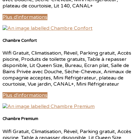
plateau de courtoisie
,
Lit 140
,
CANAL+
Plus d'informations
Chambre Confort
Wifi Gratuit
,
Climatisation
,
Réveil
,
Parking gratuit
,
Accès
piscine
,
Produits de toilette gratuits
,
Table à repasser
disponible
,
Lit Queen Size
,
Bureau
,
Ecran plat
,
Salle de
Bains Privée avec Douche
,
Sèche-Cheveux
,
Animaux de
compagnie acceptes
,
Mini Réfrigérateur
,
plateau de
courtoisie
,
Vue jardin
,
CANAL+
,
Mini Réfrigérateur
Plus d'informations
Chambre Premium
Wifi Gratuit
,
Climatisation
,
Réveil
,
Parking gratuit
,
Accès
piscine
,
Table à repasser disponible
,
Lit Queen Size
,