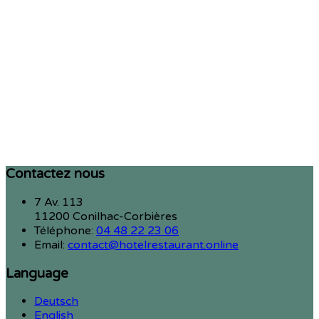
Contactez nous
7 Av. 113
11200 Conilhac-Corbières
Téléphone
:
04 48 22 23 06
Email:
contact@hotelrestaurant.online
Language
Deutsch
English