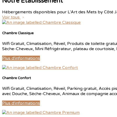
Notre Établissement
Hébergements disponibles pour L'Art des Mets by Côté J
Voir tous
Chambre Classique
Wifi Gratuit
,
Climatisation
,
Réveil
,
Produits de toilette gratu
Sèche-Cheveux
,
Mini Réfrigérateur
,
plateau de courtoisie
,
Plus d'informations
Chambre Confort
Wifi Gratuit
,
Climatisation
,
Réveil
,
Parking gratuit
,
Accès pis
avec Douche
,
Sèche-Cheveux
,
Animaux de compagnie acc
Plus d'informations