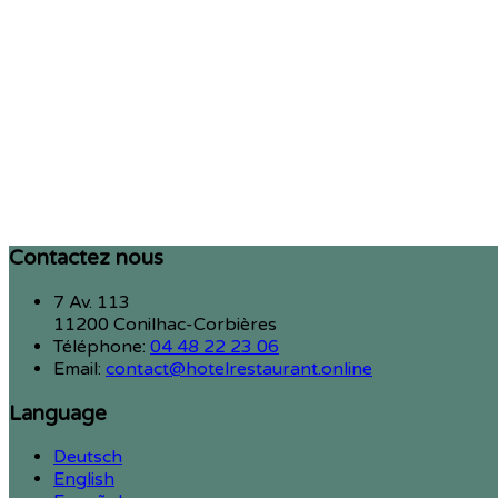
Contactez nous
7 Av. 113
11200 Conilhac-Corbières
Téléphone
:
04 48 22 23 06
Email:
contact@hotelrestaurant.online
Language
Deutsch
English