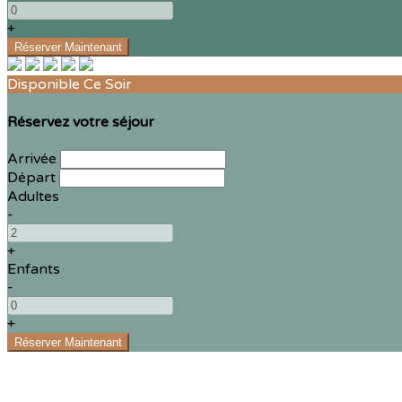
+
Disponible Ce Soir
Réservez votre séjour
Arrivée
Départ
Adultes
-
+
Enfants
-
+