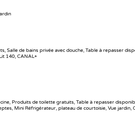
ardin
its
,
Salle de bains privée avec douche
,
Table à repasser disp
Lit 140
,
CANAL+
cine
,
Produits de toilette gratuits
,
Table à repasser disponib
eptes
,
Mini Réfrigérateur
,
plateau de courtoisie
,
Vue jardin
,