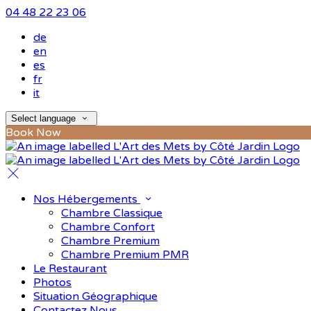
04 48 22 23 06
de
en
es
fr
it
Select language
Book Now
Nos Hébergements
Chambre Classique
Chambre Confort
Chambre Premium
Chambre Premium PMR
Le Restaurant
Photos
Situation Géographique
Contactez Nous