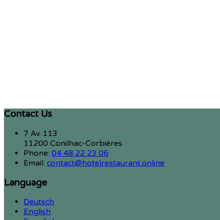
Contact Us
7 Av. 113
11200 Conilhac-Corbières
Phone:
04 48 22 23 06
Email:
contact@hotelrestaurant.online
Language
Deutsch
English