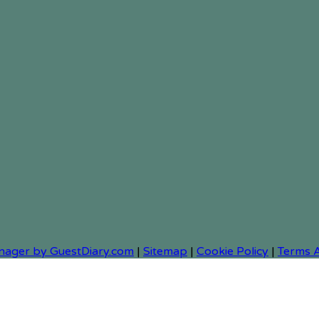
nager by GuestDiary.com
|
Sitemap
|
Cookie Policy
|
Terms 