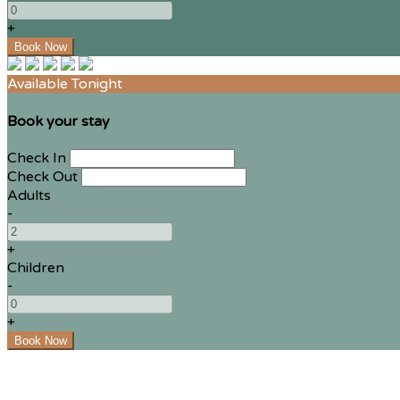
+
Available Tonight
Book your stay
Check In
Check Out
Adults
-
+
Children
-
+