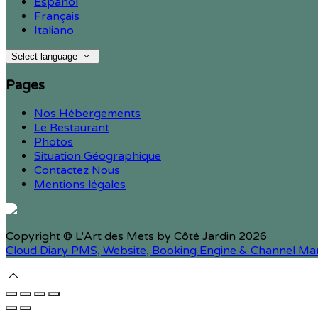
Español
Français
Italiano
Select language
Pages
Nos Hébergements
Le Restaurant
Photos
Situation Géographique
Contactez Nous
Mentions légales
Copyright ©
L'Art des Mets by Côté Jardin 2026
Cloud Diary PMS, Website, Booking Engine & Channel Ma