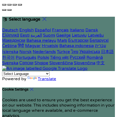
Select language
Deutsch
English
Español
Français
Italiano
Dansk
Ελληνικά
Eesti
العربية
Suomi
Gaeilge
Lietuvių
Latviešu
Македонски
Bahasa melayu
Malti
Български
Беларускі
Čeština
हिंदी
Magyar
Hrvatski
Bahasa indonesia
עברית
Íslenska
Norsk
Nederlands
Türkçe
ไทย
Українська
日本語
한국어
Português
Polski
Tiếng việt
Русский
Română
Svenska
Српски
Shqipe
Slovenščina
Slovenčina
中文
Powered by
Translate
Cookie Settings
Cookies are used to ensure you get the best experience
on our website. This includes showing information in your
local language where available, and e-commerce
analytics.