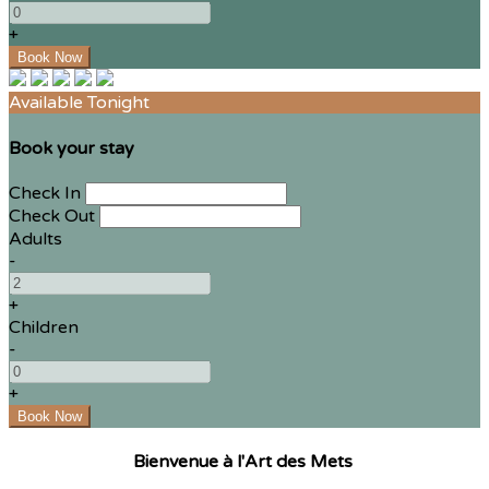
+
Available Tonight
Book your stay
Check In
Check Out
Adults
-
+
Children
-
+
Bienvenue à l'Art des Mets