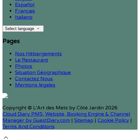
Español
Français
Italiano
Select language
Pages
Nos Hébergements
Le Restaurant
Photos
Situation Géographique
Contactez Nous
Mentions légales
Copyright ©
L'Art des Mets by Côté Jardin 2026
Cloud Diary PMS, Website, Booking Engine & Channel
Manager by GuestDiary.com
|
Sitemap
|
Cookie Policy
|
Terms And Conditions