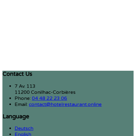
Contact Us
7 Av. 113
11200 Conilhac-Corbières
Phone:
04 48 22 23 06
Email:
contact@hotelrestaurant.online
Language
Deutsch
English