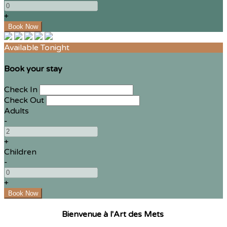
+
Available Tonight
Book your stay
Check In
Check Out
Adults
-
+
Children
-
+
Bienvenue à l'Art des Mets