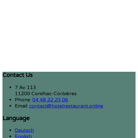
Contact Us
7 Av. 113
11200 Conilhac-Corbières
Phone:
04 48 22 23 06
Email:
contact@hotelrestaurant.online
Language
Deutsch
English