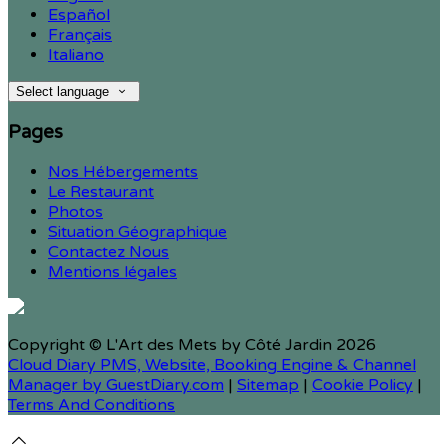
Español
Français
Italiano
Select language
Pages
Nos Hébergements
Le Restaurant
Photos
Situation Géographique
Contactez Nous
Mentions légales
Copyright ©
L'Art des Mets by Côté Jardin 2026
Cloud Diary PMS, Website, Booking Engine & Channel
Manager by GuestDiary.com
|
Sitemap
|
Cookie Policy
|
Terms And Conditions