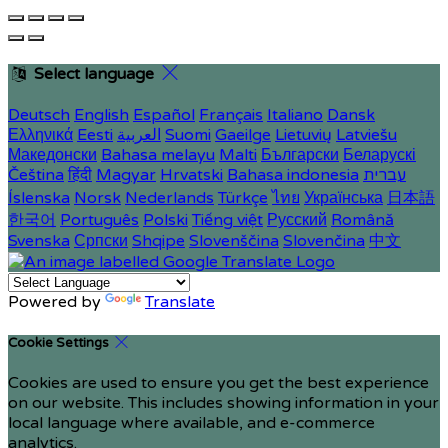
Select language
Deutsch
English
Español
Français
Italiano
Dansk
Ελληνικά
Eesti
العربية
Suomi
Gaeilge
Lietuvių
Latviešu
Македонски
Bahasa melayu
Malti
Български
Беларускі
Čeština
हिंदी
Magyar
Hrvatski
Bahasa indonesia
עברית
Íslenska
Norsk
Nederlands
Türkçe
ไทย
Українська
日本語
한국어
Português
Polski
Tiếng việt
Русский
Română
Svenska
Српски
Shqipe
Slovenščina
Slovenčina
中文
Powered by
Translate
Cookie Settings
Cookies are used to ensure you get the best experience
on our website. This includes showing information in your
local language where available, and e-commerce
analytics.