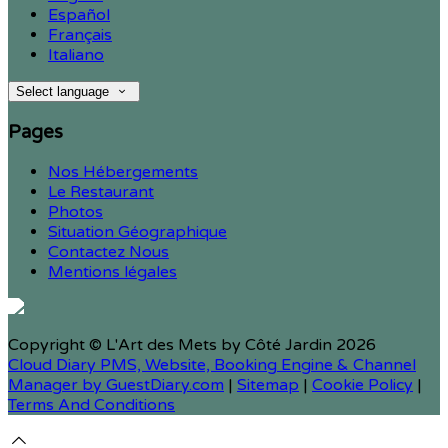
Español
Français
Italiano
Select language
Pages
Nos Hébergements
Le Restaurant
Photos
Situation Géographique
Contactez Nous
Mentions légales
Copyright ©
L'Art des Mets by Côté Jardin 2026
Cloud Diary PMS, Website, Booking Engine & Channel
Manager by GuestDiary.com
|
Sitemap
|
Cookie Policy
|
Terms And Conditions