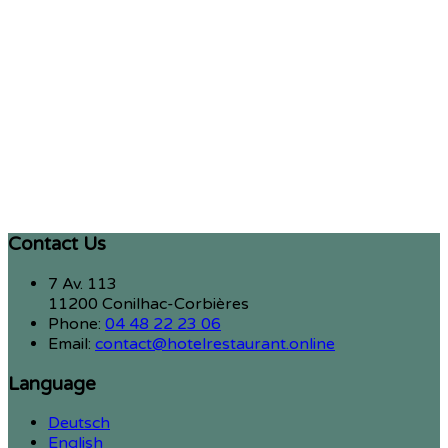
Contact Us
7 Av. 113
11200 Conilhac-Corbières
Phone:
04 48 22 23 06
Email:
contact@hotelrestaurant.online
Language
Deutsch
English