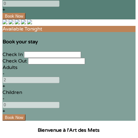
+
Available Tonight
Book your stay
Check In
Check Out
Adults
-
+
Children
-
+
Bienvenue à l'Art des Mets