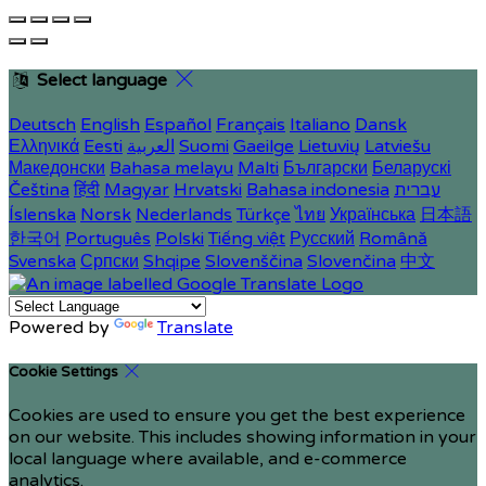
Select language
Deutsch
English
Español
Français
Italiano
Dansk
Ελληνικά
Eesti
العربية
Suomi
Gaeilge
Lietuvių
Latviešu
Македонски
Bahasa melayu
Malti
Български
Беларускі
Čeština
हिंदी
Magyar
Hrvatski
Bahasa indonesia
עברית
Íslenska
Norsk
Nederlands
Türkçe
ไทย
Українська
日本語
한국어
Português
Polski
Tiếng việt
Русский
Română
Svenska
Српски
Shqipe
Slovenščina
Slovenčina
中文
Powered by
Translate
Cookie Settings
Cookies are used to ensure you get the best experience
on our website. This includes showing information in your
local language where available, and e-commerce
analytics.