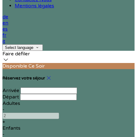
Mentions légales
de
en
es
fr
it
Select language
Faire défiler
Disponible Ce Soir
Réservez votre séjour
Arrivée
Départ
Adultes
-
+
Enfants
-