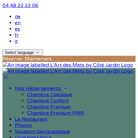
04 48 22 23 06
de
en
es
fr
it
Select language
Réserver Maintenant
Nos Hébergements
Chambre Classique
Chambre Confort
Chambre Premium
Chambre Premium PMR
Le Restaurant
Photos
Situation Géographique
Contactez Nous