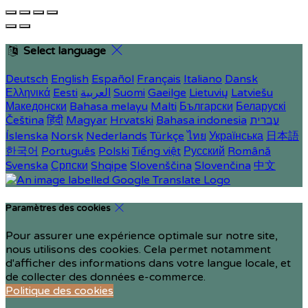
Select language
Deutsch
English
Español
Français
Italiano
Dansk
Ελληνικά
Eesti
العربية
Suomi
Gaeilge
Lietuvių
Latviešu
Македонски
Bahasa melayu
Malti
Български
Беларускі
Čeština
हिंदी
Magyar
Hrvatski
Bahasa indonesia
עברית
Íslenska
Norsk
Nederlands
Türkçe
ไทย
Українська
日本語
한국어
Português
Polski
Tiếng việt
Русский
Română
Svenska
Српски
Shqipe
Slovenščina
Slovenčina
中文
Paramètres des cookies
Pour assurer une expérience optimale sur notre site,
nous utilisons des cookies. Cela permet notamment
d'afficher des informations dans votre langue locale, et
de collecter des données e-commerce.
Politique des cookies