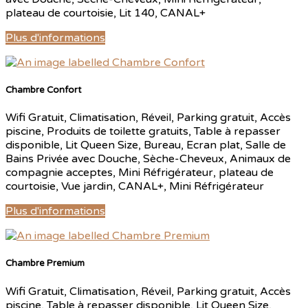
plateau de courtoisie
,
Lit 140
,
CANAL+
Plus d'informations
Chambre Confort
Wifi Gratuit
,
Climatisation
,
Réveil
,
Parking gratuit
,
Accès
piscine
,
Produits de toilette gratuits
,
Table à repasser
disponible
,
Lit Queen Size
,
Bureau
,
Ecran plat
,
Salle de
Bains Privée avec Douche
,
Sèche-Cheveux
,
Animaux de
compagnie acceptes
,
Mini Réfrigérateur
,
plateau de
courtoisie
,
Vue jardin
,
CANAL+
,
Mini Réfrigérateur
Plus d'informations
Chambre Premium
Wifi Gratuit
,
Climatisation
,
Réveil
,
Parking gratuit
,
Accès
piscine
,
Table à repasser disponible
,
Lit Queen Size
,